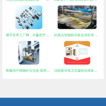
携手世界工厂网，共赢把手、铰链代理加盟新商机
好易点智能晾衣架走俏全球 数字化工厂全力迎战年度旺季
斯戴伟不锈钢炉台拉篮 厨房收纳的艺术与科技的完美融合
沈阳家诗居卫浴诚招全国各县级市代理商，携手共赢品质生活新空间